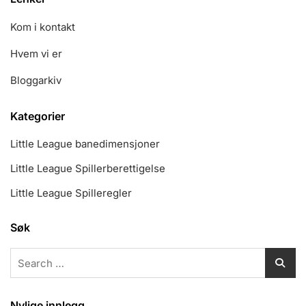
Forskrifter
Kom i kontakt
Hvem vi er
Bloggarkiv
Kategorier
Little League banedimensjoner
Little League Spillerberettigelse
Little League Spilleregler
Søk
Search
for:
Nylige innlegg