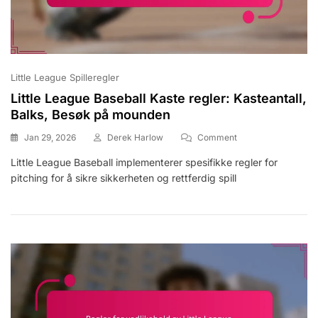
Little League Spilleregler
Little League Baseball Kaste regler: Kasteantall,
Balks, Besøk på mounden
On
Jan 29, 2026
Derek Harlow
Comment
Little
Little League Baseball implementerer spesifikke regler for
League
pitching for å sikre sikkerheten og rettferdig spill
Baseball
Kaste
Regler:
Kasteantall,
Balks,
Besøk
På
Mounden