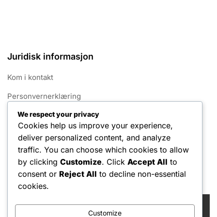
Juridisk informasjon
Kom i kontakt
Personvernerklæring
We respect your privacy
Tjenestevilkår
Cookies help us improve your experience,
Hvem vi er
deliver personalized content, and analyze
traffic. You can choose which cookies to allow
Retningslinjer for informasjonskapsler
by clicking
Customize
. Click
Accept All
to
consent or
Reject All
to decline non-essential
Søk
cookies.
Search
for:
Customize