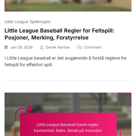
Little League Spilleregler
Little League Baseball Regler for Feltspill:
Posjoner, Merking, Forstyrrelse
On
Jan 29, 2026
Derek Harlow
Comment
Little
I Little League baseball er det avgjørende å forstå reglene for
League
feltspill for effektivt spill.
Baseball
Regler
For
Feltspill:
Posjoner,
Merking,
Forstyrrelse