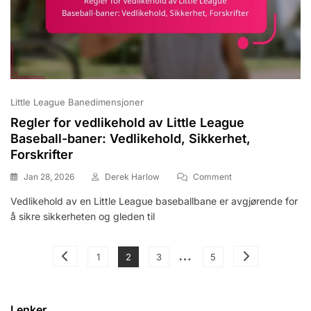
Little League Banedimensjoner
Regler for vedlikehold av Little League
Baseball-baner: Vedlikehold, Sikkerhet,
Forskrifter
On
Jan 28, 2026
Derek Harlow
Comment
Regler
Vedlikehold av en Little League baseballbane er avgjørende for
For
å sikre sikkerheten og gleden til
Vedlikehold
Av
Little
Posts
…
League
Page
Page
Page
Page
1
2
3
5
Baseball-
pagination
Baner:
Vedlikehold,
Lenker
Sikkerhet,