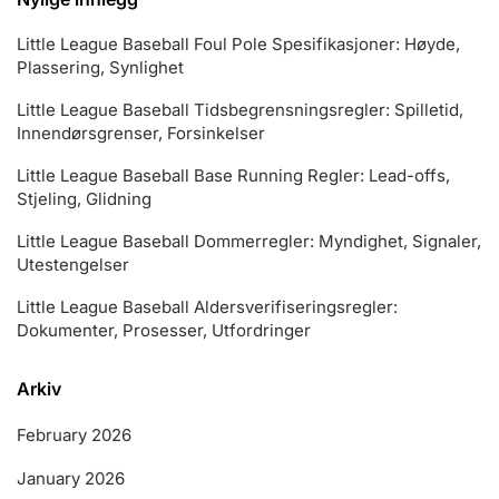
Little League Baseball Foul Pole Spesifikasjoner: Høyde,
Plassering, Synlighet
Little League Baseball Tidsbegrensningsregler: Spilletid,
Innendørsgrenser, Forsinkelser
Little League Baseball Base Running Regler: Lead-offs,
Stjeling, Glidning
Little League Baseball Dommerregler: Myndighet, Signaler,
Utestengelser
Little League Baseball Aldersverifiseringsregler:
Dokumenter, Prosesser, Utfordringer
Arkiv
February 2026
January 2026