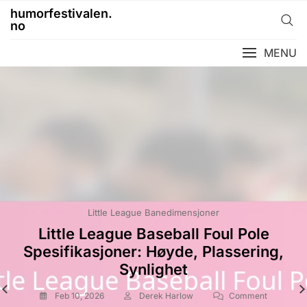
Skip
humorfestivalen.
to
no
content
MENU
Little League Banedimensjoner
Little League Spillerberettigelse
Little League Spilleregler
Little League Banedimensjoner
Little League Spilleregler
Little League Baseball
Little League Spilleregler
Little League Baseball
Little League Baseball
Little League Baseball Foul Pole
Little League Baseball
Aldersverifiseringsregler:
Little League Baseball Base Running
Tidsbegrensningsregler: Spilletid,
Aldersberettigelse: Aldergrupper,
Spesifikasjoner: Høyde, Plassering,
Dommerregler: Myndighet,
Dokumenter, Prosesser,
Regler: Lead-offs, Stjeling, Glidning
Innendørsgrenser, Forsinkelser
Frister, Dokumentasjon
Signaler, Utestengelser
Synlighet
Utfordringer
On
Feb 9, 2026
Derek Harlow
Comment
On
On
Feb 10, 2026
Feb 6, 2026
Derek Harlow
Derek Harlow
Comment
Comment
On
On
Feb 10, 2026
Feb 9, 2026
Derek Harlow
Derek Harlow
Comment
Comment
On
Feb 9, 2026
Derek Harlow
Comment
Little
Little
Little