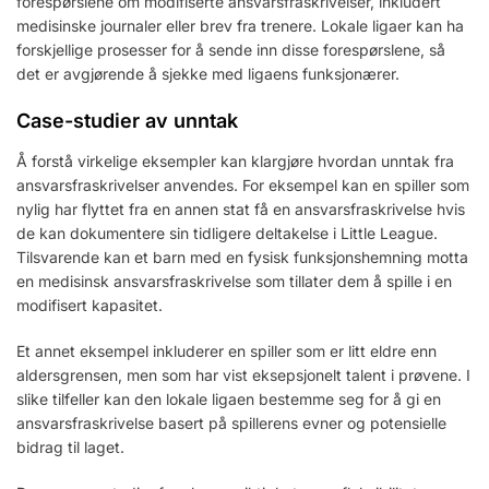
forespørslene om modifiserte ansvarsfraskrivelser, inkludert
medisinske journaler eller brev fra trenere. Lokale ligaer kan ha
forskjellige prosesser for å sende inn disse forespørslene, så
det er avgjørende å sjekke med ligaens funksjonærer.
Case-studier av unntak
Å forstå virkelige eksempler kan klargjøre hvordan unntak fra
ansvarsfraskrivelser anvendes. For eksempel kan en spiller som
nylig har flyttet fra en annen stat få en ansvarsfraskrivelse hvis
de kan dokumentere sin tidligere deltakelse i Little League.
Tilsvarende kan et barn med en fysisk funksjonshemning motta
en medisinsk ansvarsfraskrivelse som tillater dem å spille i en
modifisert kapasitet.
Et annet eksempel inkluderer en spiller som er litt eldre enn
aldersgrensen, men som har vist eksepsjonelt talent i prøvene. I
slike tilfeller kan den lokale ligaen bestemme seg for å gi en
ansvarsfraskrivelse basert på spillerens evner og potensielle
bidrag til laget.