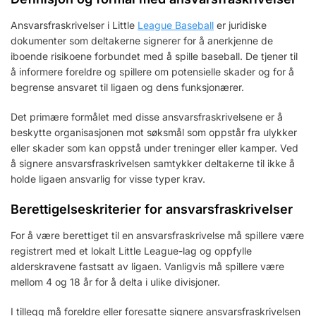
Ansvarsfraskrivelser i Little
League Baseball
er juridiske
dokumenter som deltakerne signerer for å anerkjenne de
iboende risikoene forbundet med å spille baseball. De tjener til
å informere foreldre og spillere om potensielle skader og for å
begrense ansvaret til ligaen og dens funksjonærer.
Det primære formålet med disse ansvarsfraskrivelsene er å
beskytte organisasjonen mot søksmål som oppstår fra ulykker
eller skader som kan oppstå under treninger eller kamper. Ved
å signere ansvarsfraskrivelsen samtykker deltakerne til ikke å
holde ligaen ansvarlig for visse typer krav.
Berettigelseskriterier for ansvarsfraskrivelser
For å være berettiget til en ansvarsfraskrivelse må spillere være
registrert med et lokalt Little League-lag og oppfylle
alderskravene fastsatt av ligaen. Vanligvis må spillere være
mellom 4 og 18 år for å delta i ulike divisjoner.
I tillegg må foreldre eller foresatte signere ansvarsfraskrivelsen