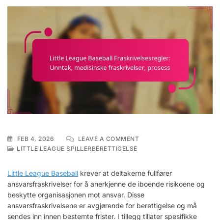
ON
FEB 4, 2026
LEAVE A COMMENT
LITTLE
LITTLE LEAGUE SPILLERBERETTIGELSE
LEAGUE
BASEBALL
Little League Baseball
krever at deltakerne fullfører
FRASKRIVELSESREGLER:
ansvarsfraskrivelser for å anerkjenne de iboende risikoene og
UNNTAK,
beskytte organisasjonen mot ansvar. Disse
MEDISINSKE
FRASKRIVELSER,
ansvarsfraskrivelsene er avgjørende for berettigelse og må
PROSESS
sendes inn innen bestemte frister. I tillegg tillater spesifikke