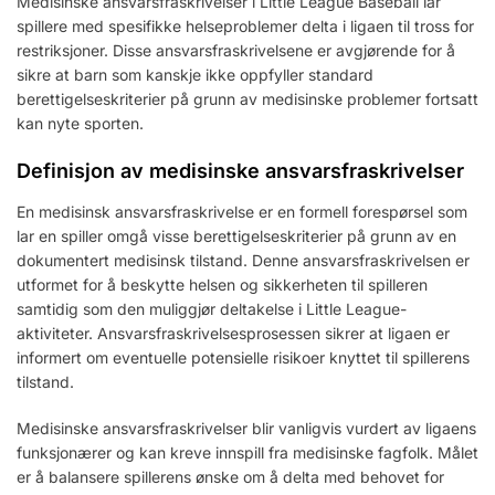
Medisinske ansvarsfraskrivelser i Little League Baseball lar
spillere med spesifikke helseproblemer delta i ligaen til tross for
restriksjoner. Disse ansvarsfraskrivelsene er avgjørende for å
sikre at barn som kanskje ikke oppfyller standard
berettigelseskriterier på grunn av medisinske problemer fortsatt
kan nyte sporten.
Definisjon av medisinske ansvarsfraskrivelser
En medisinsk ansvarsfraskrivelse er en formell forespørsel som
lar en spiller omgå visse berettigelseskriterier på grunn av en
dokumentert medisinsk tilstand. Denne ansvarsfraskrivelsen er
utformet for å beskytte helsen og sikkerheten til spilleren
samtidig som den muliggjør deltakelse i Little League-
aktiviteter. Ansvarsfraskrivelsesprosessen sikrer at ligaen er
informert om eventuelle potensielle risikoer knyttet til spillerens
tilstand.
Medisinske ansvarsfraskrivelser blir vanligvis vurdert av ligaens
funksjonærer og kan kreve innspill fra medisinske fagfolk. Målet
er å balansere spillerens ønske om å delta med behovet for