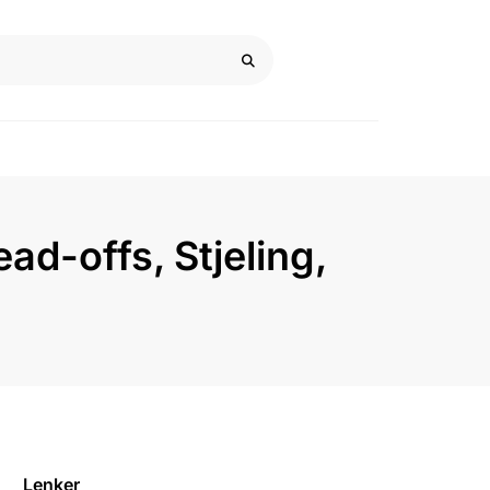
ad-offs, Stjeling,
Lenker