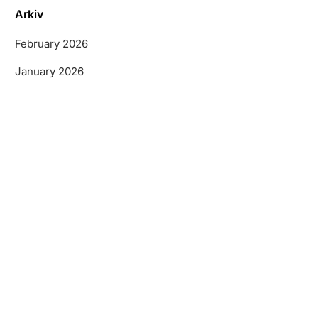
Arkiv
February 2026
January 2026