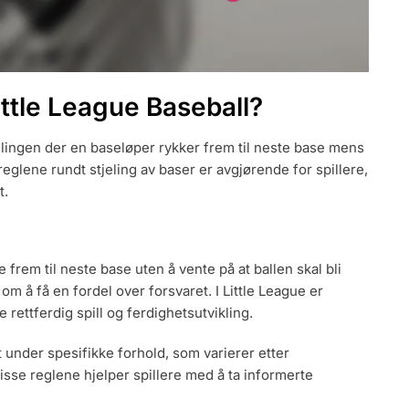
Little League Baseball?
andlingen der en baseløper rykker frem til neste base mens
reglene rundt stjeling av baser er avgjørende for spillere,
t.
e frem til neste base uten å vente på at ballen skal bli
om å få en fordel over forsvaret. I Little League er
 rettferdig spill og ferdighetsutvikling.
tt under spesifikke forhold, som varierer etter
isse reglene hjelper spillere med å ta informerte