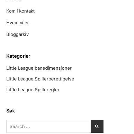
Kom i kontakt
Hvem vi er
Bloggarkiv
Kategorier
Little League banedimensjoner
Little League Spillerberettigelse
Little League Spilleregler
Søk
Search
for: