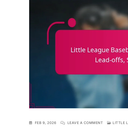
ON
FEB 9, 2026
LEAVE A COMMENT
LITTLE 
LITTLE