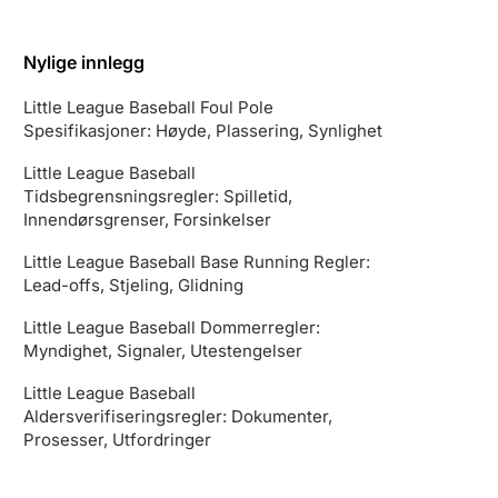
Nylige innlegg
Little League Baseball Foul Pole
Spesifikasjoner: Høyde, Plassering, Synlighet
Little League Baseball
Tidsbegrensningsregler: Spilletid,
Innendørsgrenser, Forsinkelser
Little League Baseball Base Running Regler:
Lead-offs, Stjeling, Glidning
Little League Baseball Dommerregler:
Myndighet, Signaler, Utestengelser
Little League Baseball
Aldersverifiseringsregler: Dokumenter,
Prosesser, Utfordringer