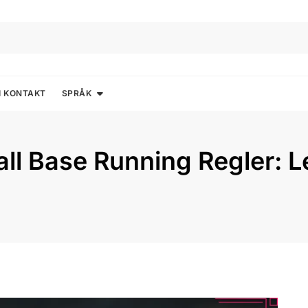
I KONTAKT
SPRÅK
ll Base Running Regler: Le