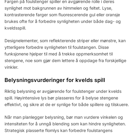
Fargen på foulstenger spiller en avgjørende rolle i deres
synlighet mot bakgrunnen av himmelen og feltet. Lyse,
kontrasterende farger som fluorescerende gul eller oransje
brukes ofte for å forbedre synligheten under både dag- og
kveldsspill.
Designelementer, som reflekterende striper eller mønstre, kan
ytterligere forbedre synligheten til foulstangen. Disse
funksjonene hjelper til med å trekke oppmerksomhet til
stengene, noe som gjør dem lettere å oppdage fra forskjellige
vinkler.
Belysningsvurderinger for kvelds spill
Riktig belysning er avgjørende for foulstenger under kvelds
spill. Høyintensive lys bør plasseres for å belyse stengene
effektivt, og sikre at de er synlige for både spillere og tilskuere.
Når man planlegger belysning, bør man vurdere vinkelen og
intensiteten for å unngå blending som kan hindre synligheten.
Strategisk plasserte flomlys kan forbedre foulstangens