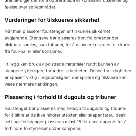
utendørs gjerdet for å opprettholde et konsistent utseende og
følelse over spilleområdet.
Vurderinger for tilskueres sikkerhet
Når man plasserer foulstenger, er tilskueres sikkerhet
avgjørende. Stengene bør plasseres bort fra områder der
tilskuere samles, som tribuner, for å minimere risikoen for skade
fra foul-baller eller kollisjoner.
I tillegg kan bruk av polstrede materialer rundt bunnen av
stengene ytterligere forbedre sikkerheten. Denne forsiktigheten
er spesielt viktig i ungdomsligaer, der spillere og tilskuere kan
være nærmere handlingen.
Plassering i forhold til dugouts og tribuner
Foulstenger bør plasseres med hensyn til dugouts og tribuner
for å sikre at de ikke hindrer utsikten eller skaper farer. Ideelt
sett bør foulstenger plasseres minst 15 fot unna dugouts for å
forhindre forstyrrelser under kampene.