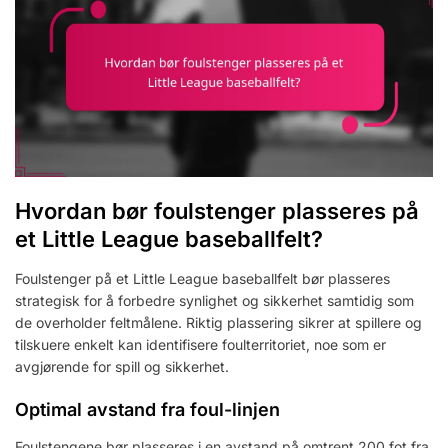
Hvordan bør foulstenger plasseres på
et Little League baseballfelt?
Foulstenger på et Little League baseballfelt bør plasseres
strategisk for å forbedre synlighet og sikkerhet samtidig som
de overholder feltmålene. Riktig plassering sikrer at spillere og
tilskuere enkelt kan identifisere foulterritoriet, noe som er
avgjørende for spill og sikkerhet.
Optimal avstand fra foul-linjen
Foulstengene bør plasseres i en avstand på omtrent 200 fot fra