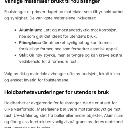
Vanlige materialer brukt til foulstenger
Foulstenger er primært laget av materialer som tilbyr holdbarhet
og synlighet. De vanligste materialene inkluderer:
Aluminium:
Lett og motstandsdyktig mot korrosjon,
noe som gjør det ideelt for utendørs bruk.
Fiberglass:
Gir utmerket synlighet og kan formes i
forskjellige former, noe som forbedrer estetisk appell.
Stål:
Gir høy styrke, men er tyngre og kan kreve ekstra
vedlikehold for å forhindre rust.
Valg av riktig materiale avhenger ofte av budsjett, lokalt klima
og ønsket levetid for foulstengene.
Holdbarhetsvurderinger for utendørs bruk
Holdbarhet er avgjørende for foulstenger, da de er utsatt for
ulike værforhold. Materialene bør være motstandsdyktige mot
rust, UV-stråler og støt fra baller eller andre objekter. Aluminium
og fiberglass foretrekkes vanligvis på grunn av deres motstand
mot korrosjon og falming.