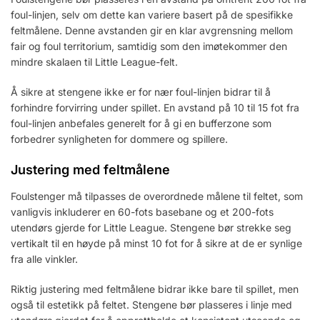
foul-linjen, selv om dette kan variere basert på de spesifikke
feltmålene. Denne avstanden gir en klar avgrensning mellom
fair og foul territorium, samtidig som den imøtekommer den
mindre skalaen til Little League-felt.
Å sikre at stengene ikke er for nær foul-linjen bidrar til å
forhindre forvirring under spillet. En avstand på 10 til 15 fot fra
foul-linjen anbefales generelt for å gi en bufferzone som
forbedrer synligheten for dommere og spillere.
Justering med feltmålene
Foulstenger må tilpasses de overordnede målene til feltet, som
vanligvis inkluderer en 60-fots basebane og et 200-fots
utendørs gjerde for Little League. Stengene bør strekke seg
vertikalt til en høyde på minst 10 fot for å sikre at de er synlige
fra alle vinkler.
Riktig justering med feltmålene bidrar ikke bare til spillet, men
også til estetikk på feltet. Stengene bør plasseres i linje med