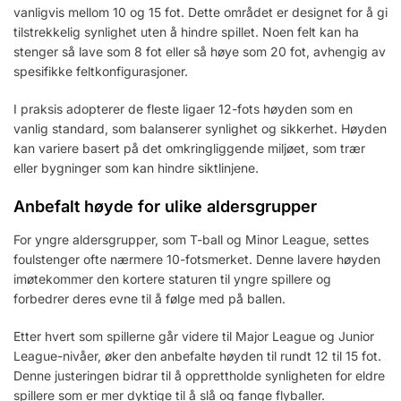
vanligvis mellom 10 og 15 fot. Dette området er designet for å gi
tilstrekkelig synlighet uten å hindre spillet. Noen felt kan ha
stenger så lave som 8 fot eller så høye som 20 fot, avhengig av
spesifikke feltkonfigurasjoner.
I praksis adopterer de fleste ligaer 12-fots høyden som en
vanlig standard, som balanserer synlighet og sikkerhet. Høyden
kan variere basert på det omkringliggende miljøet, som trær
eller bygninger som kan hindre siktlinjene.
Anbefalt høyde for ulike aldersgrupper
For yngre aldersgrupper, som T-ball og Minor League, settes
foulstenger ofte nærmere 10-fotsmerket. Denne lavere høyden
imøtekommer den kortere staturen til yngre spillere og
forbedrer deres evne til å følge med på ballen.
Etter hvert som spillerne går videre til Major League og Junior
League-nivåer, øker den anbefalte høyden til rundt 12 til 15 fot.
Denne justeringen bidrar til å opprettholde synligheten for eldre
spillere som er mer dyktige til å slå og fange flyballer.