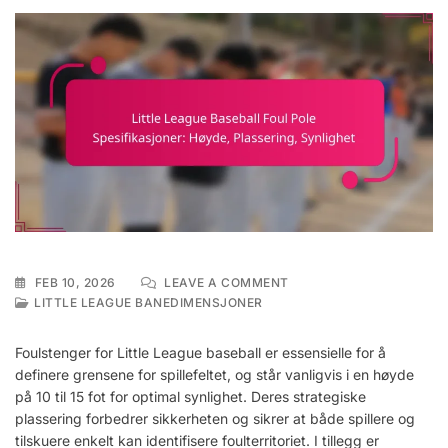
ON
FEB 10, 2026
LEAVE A COMMENT
LITTLE
LITTLE LEAGUE BANEDIMENSJONER
LEAGUE
BASEBALL
Foulstenger for Little League baseball er essensielle for å
FOUL
definere grensene for spillefeltet, og står vanligvis i en høyde
POLE
på 10 til 15 fot for optimal synlighet. Deres strategiske
SPESIFIKASJONER:
HØYDE,
plassering forbedrer sikkerheten og sikrer at både spillere og
PLASSERING,
tilskuere enkelt kan identifisere foulterritoriet. I tillegg er