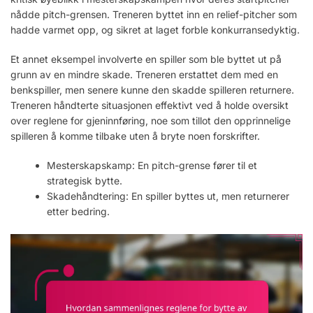
nådde pitch-grensen. Treneren byttet inn en relief-pitcher som
hadde varmet opp, og sikret at laget forble konkurransedyktig.
Et annet eksempel involverte en spiller som ble byttet ut på
grunn av en mindre skade. Treneren erstattet dem med en
benkspiller, men senere kunne den skadde spilleren returnere.
Treneren håndterte situasjonen effektivt ved å holde oversikt
over reglene for gjeninnføring, noe som tillot den opprinnelige
spilleren å komme tilbake uten å bryte noen forskrifter.
Mesterskapskamp: En pitch-grense fører til et
strategisk bytte.
Skadehåndtering: En spiller byttes ut, men returnerer
etter bedring.