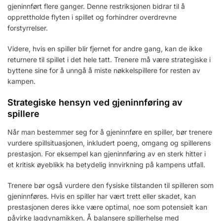
gjeninnført flere ganger. Denne restriksjonen bidrar til å
opprettholde flyten i spillet og forhindrer overdrevne
forstyrrelser.
Videre, hvis en spiller blir fjernet for andre gang, kan de ikke
returnere til spillet i det hele tatt. Trenere må være strategiske i
byttene sine for å unngå å miste nøkkelspillere for resten av
kampen.
Strategiske hensyn ved gjeninnføring av
spillere
Når man bestemmer seg for å gjeninnføre en spiller, bør trenere
vurdere spillsituasjonen, inkludert poeng, omgang og spillerens
prestasjon. For eksempel kan gjeninnføring av en sterk hitter i
et kritisk øyeblikk ha betydelig innvirkning på kampens utfall.
Trenere bør også vurdere den fysiske tilstanden til spilleren som
gjeninnføres. Hvis en spiller har vært trett eller skadet, kan
prestasjonen deres ikke være optimal, noe som potensielt kan
påvirke lagdynamikken. Å balansere spillerhelse med