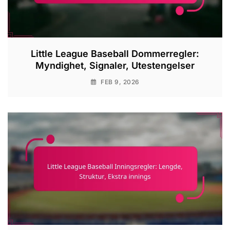
Little League Baseball Dommerregler:
Myndighet, Signaler, Utestengelser
FEB 9, 2026