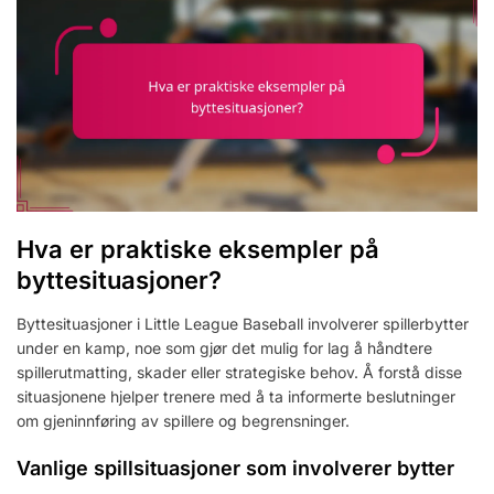
Hva er praktiske eksempler på
byttesituasjoner?
Byttesituasjoner i Little League Baseball involverer spillerbytter
under en kamp, noe som gjør det mulig for lag å håndtere
spillerutmatting, skader eller strategiske behov. Å forstå disse
situasjonene hjelper trenere med å ta informerte beslutninger
om gjeninnføring av spillere og begrensninger.
Vanlige spillsituasjoner som involverer bytter