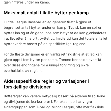
gjeninnføres under en kamp.
Maksimalt antall tillatte bytter per kamp
I Little League Baseball er lag generelt tillatt å gjøre et
begrenset antall bytter under en kamp. Typisk kan en spiller
byttes inn og ut én gang, noe som betyr at de kan gjeninnføres
i spillet etter å ha blitt byttet ut. Imidlertid kan det totale antallet
bytter variere basert på de spesifikke liga-reglene.
For de fleste divisjoner er en vanlig retningslinje at et lag kan
gjøre opptil fem bytter per kamp. Trenere bør holde oversikt
over disse endringene for å unngå forvirring og sikre
overholdelse av reglene.
Aldersspesifikke regler og variasjoner i
forskjellige divisjoner
Bytteregler kan variere betydelig basert på alderen til spillerne
og divisjonen de konkurrerer i. For eksempel har yngre
aldersgrupper, som T-ball og Minor League, ofte mer fleksible