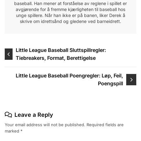
baseball. Han mener at forståelse av reglene i spillet er
avgjørende for å fremme kjærligheten til baseball hos
unge spillere. Når han ikke er på banen, liker Derek å
skrive om idrettsånd og gledene ved barneidrett.
Post
Little League Baseball Sluttspillregler:
Tiebreakers, Format, Berettigelse
navigation
Little League Baseball Poengregler: Løp, Feil,
Poengspill
Leave a Reply
Your email address will not be published.
Required fields are
marked
*