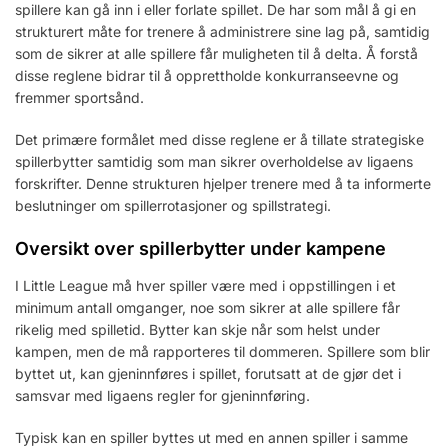
spillere kan gå inn i eller forlate spillet. De har som mål å gi en
strukturert måte for trenere å administrere sine lag på, samtidig
som de sikrer at alle spillere får muligheten til å delta. Å forstå
disse reglene bidrar til å opprettholde konkurranseevne og
fremmer sportsånd.
Det primære formålet med disse reglene er å tillate strategiske
spillerbytter samtidig som man sikrer overholdelse av ligaens
forskrifter. Denne strukturen hjelper trenere med å ta informerte
beslutninger om spillerrotasjoner og spillstrategi.
Oversikt over spillerbytter under kampene
I Little League må hver spiller være med i oppstillingen i et
minimum antall omganger, noe som sikrer at alle spillere får
rikelig med spilletid. Bytter kan skje når som helst under
kampen, men de må rapporteres til dommeren. Spillere som blir
byttet ut, kan gjeninnføres i spillet, forutsatt at de gjør det i
samsvar med ligaens regler for gjeninnføring.
Typisk kan en spiller byttes ut med en annen spiller i samme