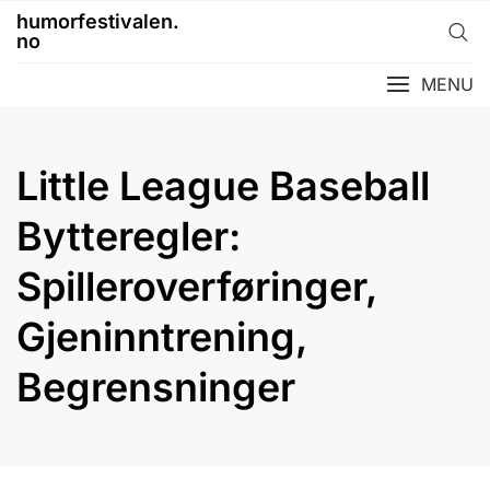
Skip
humorfestivalen.
to
no
content
MENU
Little League Baseball
Bytteregler:
Spilleroverføringer,
Gjeninntrening,
Begrensninger