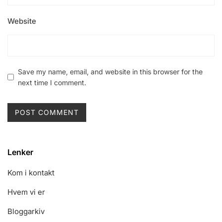
Website
Save my name, email, and website in this browser for the
next time I comment.
Lenker
Kom i kontakt
Hvem vi er
Bloggarkiv