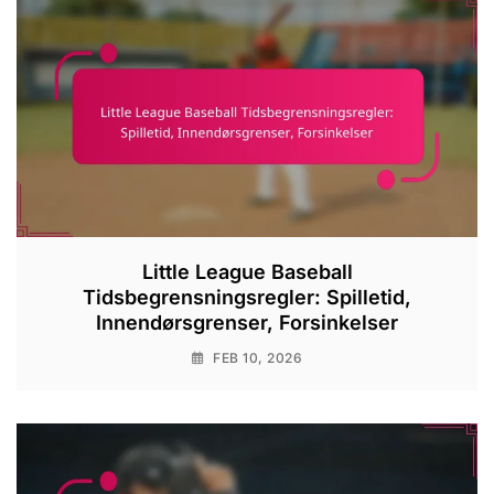
Little League Baseball
Tidsbegrensningsregler: Spilletid,
Innendørsgrenser, Forsinkelser
FEB 10, 2026