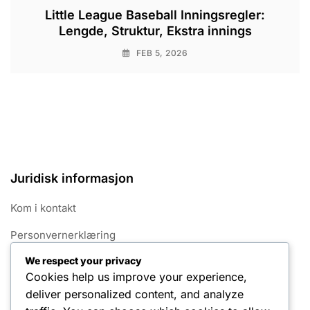
Little League Baseball Inningsregler:
Lengde, Struktur, Ekstra innings
FEB 5, 2026
Juridisk informasjon
Kom i kontakt
Personvernerklæring
We respect your privacy
Tjenestevilkår
Cookies help us improve your experience,
Hvem vi er
deliver personalized content, and analyze