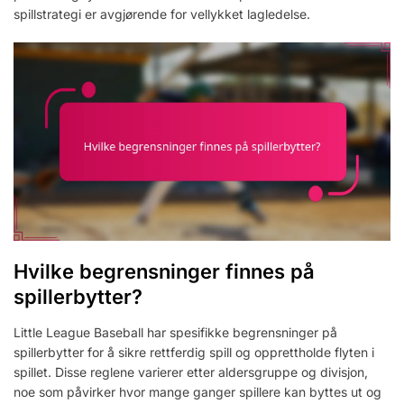
spillstrategi er avgjørende for vellykket lagledelse.
Hvilke begrensninger finnes på
spillerbytter?
Little League Baseball har spesifikke begrensninger på
spillerbytter for å sikre rettferdig spill og opprettholde flyten i
spillet. Disse reglene varierer etter aldersgruppe og divisjon,
noe som påvirker hvor mange ganger spillere kan byttes ut og